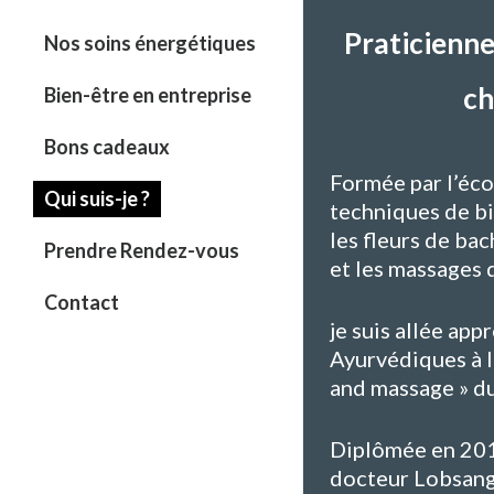
Praticienne
Nos soins énergétiques
ch
Bien-être en entreprise
Bons cadeaux
Formée par l’éco
Qui suis-je ?
techniques de bi
les fleurs de bac
Prendre Rendez-vous
et les massages
Contact
je suis allée ap
Ayurvédiques à l
and massage » du
Diplômée en 201
docteur Lobsang 