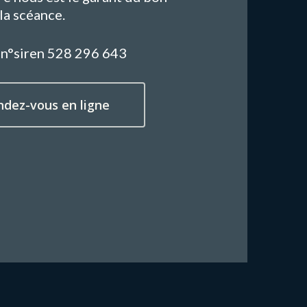
la scéance.
 n°siren 528 296 643
ndez-vous en ligne