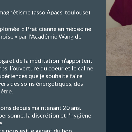
magnétisme (asso Apacs, toulouse)
iplômée » Praticienne en médecine
inoise » par l’Académie Wang de
oga et de la méditation m’apportent
rps, l’ouverture du coeur et le calme
expériences que je souhaite faire
vers des soins énergétiques, des
-être.
soins depuis maintenant 20 ans.
personne, la discrétion et l’hygiène
e.
re nous est le garant du bon